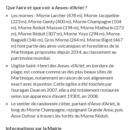
Que faire et que voir à Anses-d'Arlet ?
Les mornes ː Morne Larcher (478 m), Morne Jacqueline
(223 m), Morne Genty (400 m), Morne Champagne (104
m), Morne Réduit Masson (194 m), Morne Mathurin (273
m), Morne Réduit (307 m), Morne Yoyo (294 m), Morne
Baguidi (146 m), Gros Morne (264 m), Morne Bigot (467
m) font partie des aires volcaniques et forestières de la
Martinique, proposées depuis 2014, au classement au
patrimoine mondial.
L’église Saint-Henri des Anses-d’Arlet, en bordure de
plage, est connue comme un des plus beaux sites de
Martinique, notamment en raison de son alignement
exact avec le ponton. Cette église a été touchée par
l’ouragan Dean en 2007, elle a été totalement restaurée
selon son apparence d’avant 19301, en 2008.
Le sentier de randonnée côtier, partant d’Anse d’Arlet, le
long du Morne Champagne, rejoignant Grande Anse, puis
Anse Dufour à travers les forêts du Morne Réduit.
Informations sur la Mairie