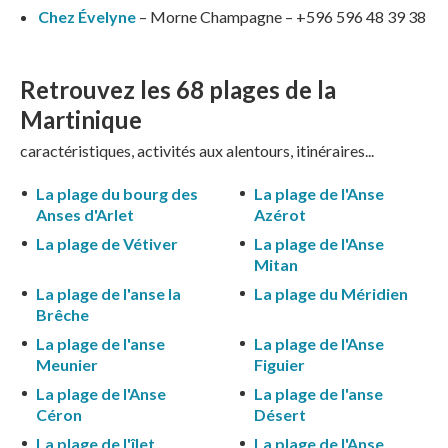
Chez Évelyne
– Morne Champagne – +596 596 48 39 38
Retrouvez les 68
plages de la
Martinique
caractéristiques, activités aux alentours, itinéraires...
La plage du bourg des
La plage de l'Anse
Anses d'Arlet
Azérot
La plage de Vétiver
La plage de l'Anse
Mitan
La plage de l'anse la
La plage du Méridien
Brêche
La plage de l'anse
La plage de l'Anse
Meunier
Figuier
La plage de l'Anse
La plage de l'anse
Céron
Désert
La plage de l'îlet
La plage de l'Anse