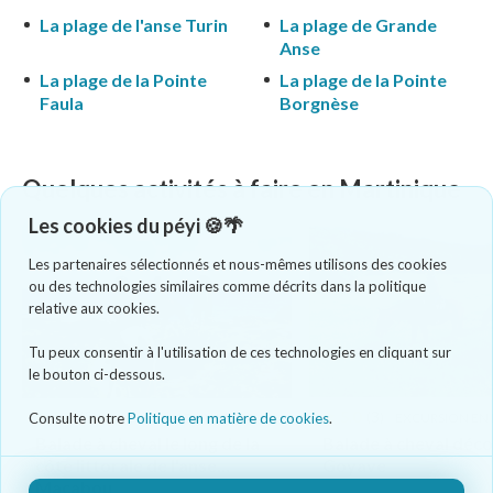
La plage de l'anse Turin
La plage de Grande
Anse
La plage de la Pointe
La plage de la Pointe
Faula
Borgnèse
Quelques activités à faire en Martinique
Les cookies du péyi 🍪🌴
Les partenaires sélectionnés et nous-mêmes utilisons des cookies
ou des technologies similaires comme décrits dans la politique
relative aux cookies.
Tu peux consentir à l'utilisation de ces technologies en cliquant sur
le bouton ci-dessous.
5.0
(5)
5.0
(3)
EXCURSION EN NATURE
EXCURSION EN
Consulte notre
Politique en matière de cookies
.
Balade à cheval le long de la
Balade à cheval déc
côte littorale de l'anse
Goyave
Macabou