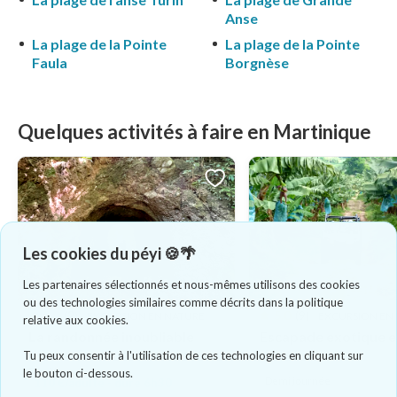
Anse
La plage de la Pointe
La plage de la Pointe
Faula
Borgnèse
Quelques activités à faire en Martinique
Les cookies du péyi 🍪🌴
Les partenaires sélectionnés et nous-mêmes utilisons des cookies
ou des technologies similaires comme décrits dans la politique
5.0
(2)
5.0
(9)
EXCURSION EN NATURE
EXCURSION EN
relative aux cookies.
La randonnée inoubliable
Escapade exotique 
d'Anse Couleuvre à Grand
dans le Nord
Tu peux consentir à l'utilisation de ces technologies en cliquant sur
Rivière
le bouton ci-dessous.
Demi journée
110 €/adulte - dure 6h30