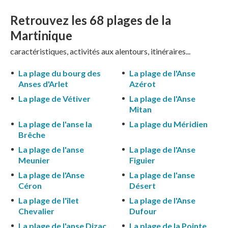
Retrouvez les 68
plages de la
Martinique
caractéristiques, activités aux alentours, itinéraires...
La plage du bourg des
La plage de l'Anse
Anses d'Arlet
Azérot
La plage de Vétiver
La plage de l'Anse
Mitan
La plage de l'anse la
La plage du Méridien
Brêche
La plage de l'anse
La plage de l'Anse
Meunier
Figuier
La plage de l'Anse
La plage de l'anse
Céron
Désert
La plage de l'îlet
La plage de l'Anse
Chevalier
Dufour
La plage de l'anse Dizac
La plage de la Pointe