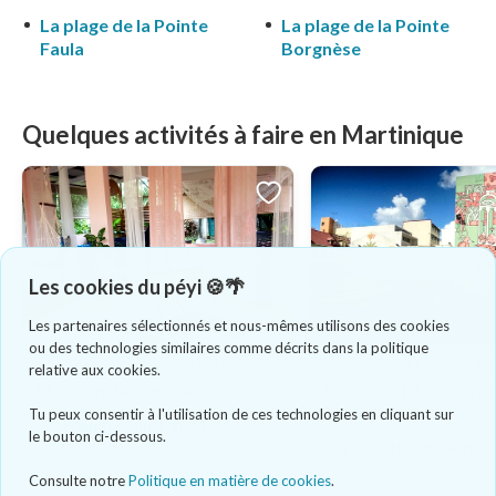
La plage de la Pointe
La plage de la Pointe
Faula
Borgnèse
Quelques activités à faire en Martinique
Les cookies du péyi 🍪🌴
Les partenaires sélectionnés et nous-mêmes utilisons des cookies
ou des technologies similaires comme décrits dans la politique
5.0
(4)
5.0
(7)
SPORT & BIEN-ÊTRE
ART & CULTURE
relative aux cookies.
Massage Séréni'thé
Street Art Tour au c
Fort-de-france
Tu peux consentir à l'utilisation de ces technologies en cliquant sur
98 €/adulte - dure 1h30
le bouton ci-dessous.
35 €/adulte - dure 2h
Consulte notre
Politique en matière de cookies
.