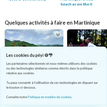
beach as we like it
Quelques activités à faire en Martinique
Les cookies du péyi 🍪🌴
Les partenaires sélectionnés et nous-mêmes utilisons des cookies
ou des technologies similaires comme décrits dans la politique
5.0
(4)
5.0
(1)
QUAD
YOGA
relative aux cookies.
Aventure tropicale en quad
Yoga dynamique en pl
hors des sentiers
Tu peux consentir à l'utilisation de ces technologies en cliquant sur
70 €/adulte - dure 1h30
le bouton ci-dessous.
65 €/quad - dure 1h
Consulte notre
Politique en matière de cookies
.
Trois-Îlets, Martinique
Sainte-Luce, Martinique