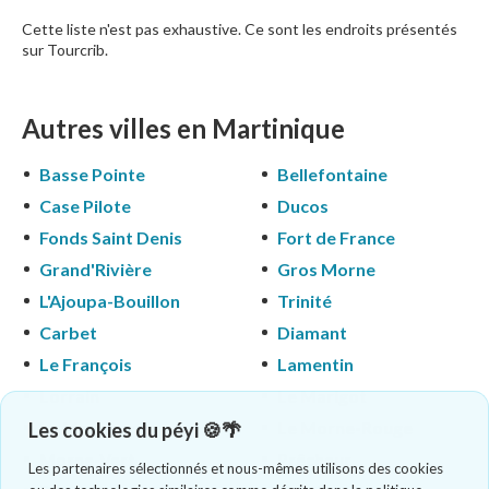
Cette liste n'est pas exhaustive. Ce sont les endroits présentés
sur Tourcrib.
Autres villes en Martinique
Basse Pointe
Bellefontaine
Case Pilote
Ducos
Fonds Saint Denis
Fort de France
Grand'Rivière
Gros Morne
L'Ajoupa-Bouillon
Trinité
Carbet
Diamant
Le François
Lamentin
Lorrain
Le Marigot
Le Marin
Le Morne-Rouge
Les cookies du péyi 🍪🌴
Morne-Vert
Prêcheur
Les partenaires sélectionnés et nous-mêmes utilisons des cookies