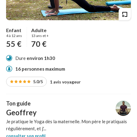
Enfant
Adulte
4 à 12 ans
13 ans et +
55 €
70 €
Dure
environ 1h30
16 personnes maximum
5.0/5
1 avis voyageur
Ton guide
Geoffrey
Je pratique le Yoga dès la maternelle. Mon père le pratiquais
régulièrement, et j'...
consulter son profil