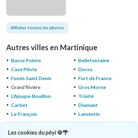
Afficher toutes les photos
Autres villes en Martinique
Basse Pointe
Bellefontaine
Case Pilote
Ducos
Fonds Saint Denis
Fort de France
Grand'Rivière
Gros Morne
L'Ajoupa-Bouillon
Trinité
Carbet
Diamant
Le François
Lamentin
Lorrain
Le Marigot
Le Marin
Le Morne-Rouge
Les cookies du péyi 🍪🌴