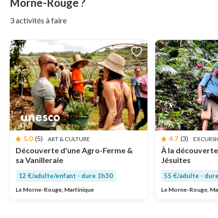
Morne-Rouge ?
3 activités à faire
5.0
(5)
4.7
(3)
ART & CULTURE
EXCURSI
Découverte d'une Agro-Ferme &
À la découverte
sa Vanilleraie
Jésuites
12 €/adulte/enfant - dure 1h30
55 €/adulte - dur
Le Morne-Rouge, Martinique
Le Morne-Rouge, Ma