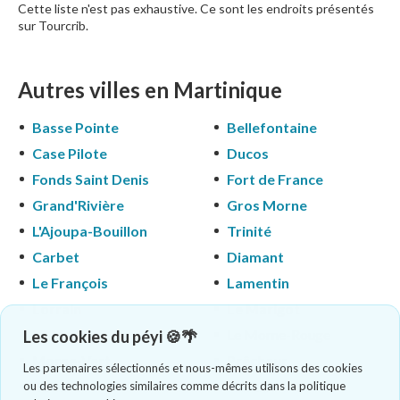
Cette liste n'est pas exhaustive. Ce sont les endroits présentés
sur Tourcrib.
Autres villes en Martinique
Basse Pointe
Bellefontaine
Case Pilote
Ducos
Fonds Saint Denis
Fort de France
Grand'Rivière
Gros Morne
L'Ajoupa-Bouillon
Trinité
Carbet
Diamant
Le François
Lamentin
Lorrain
Le Marigot
Le Marin
Le Morne-Rouge
Les cookies du péyi 🍪🌴
Morne-Vert
Prêcheur
Les partenaires sélectionnés et nous-mêmes utilisons des cookies
Robert
Vauclin
ou des technologies similaires comme décrits dans la politique