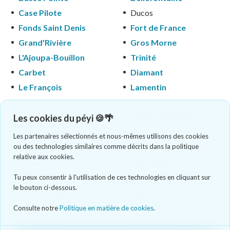
Case Pilote
Ducos
Fonds Saint Denis
Fort de France
Grand'Rivière
Gros Morne
L'Ajoupa-Bouillon
Trinité
Carbet
Diamant
Le François
Lamentin
Lorrain
Le Marigot
Le Marin
Le Morne-Rouge
Les cookies du péyi 🍪🌴
Morne-Vert
Prêcheur
Les partenaires sélectionnés et nous-mêmes utilisons des cookies
Robert
Vauclin
ou des technologies similaires comme décrits dans la politique
relative aux cookies.
Anses d'Arlet
Trois-Îlets
Macouba
Rivière-Pilote
Tu peux consentir à l'utilisation de ces technologies en cliquant sur
le bouton ci-dessous.
Rivière-Salée
Saint Esprit
Saint-Joseph
Saint-Pierre
Consulte notre
Politique en matière de cookies
.
Sainte-Anne
Sainte-Luce