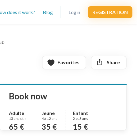
ow does it work?
Blog
Login
REGISTRATION
tub
Favorites
Share
Book now
Adulte
Jeune
Enfant
13 ans et +
4 à 12 ans
2 et 3 ans
65 €
35 €
15 €