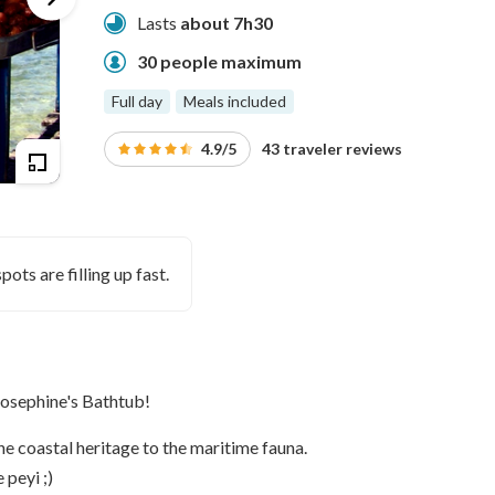
Lasts
about 7h30
30 people maximum
Full day
Meals included
4.9/5
43 traveler reviews
pots are filling up fast.
 Josephine's Bathtub!
he coastal heritage to the maritime fauna.
 peyi ;)