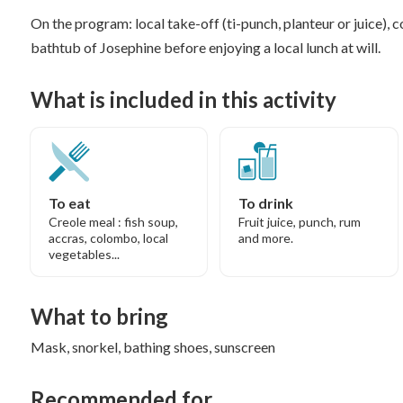
On the program: local take-off (ti-punch, planteur or juice), c
bathtub of Josephine before enjoying a local lunch at will.
What is included in this activity
To eat
To drink
Creole meal : fish soup,
Fruit juice, punch, rum
accras, colombo, local
and more.
vegetables...
What to bring
Mask, snorkel, bathing shoes, sunscreen
Recommended for