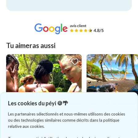
Tu aimeras aussi
Les cookies du péyi 🍪🌴
5.0
(12)
5.0
(6)
SPORT & BIEN-ÊTRE
SPORT & BIEN-
Les partenaires sélectionnés et nous-mêmes utilisons des cookies
Bain démarré : une pratique
Journée détente & 
ou des technologies similaires comme décrits dans la politique
ancestrale pour lâcher-prise !
(duo) sur l'îlet Cheva
relative aux cookies.
Demi journée
300 €/tarif unique - du