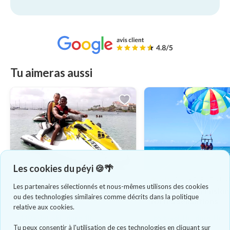
Tu aimeras aussi
Les cookies du péyi 🍪🌴
4.6
(9)
5.0
(8)
JET SKI
EXCURSION EN
Les partenaires sélectionnés et nous-mêmes utilisons des cookies
Randonnée en jet-ski dans le
Parachute ascension
ou des technologies similaires comme décrits dans la politique
sud de l'île
fortes sensations
relative aux cookies.
110 €/jet-ski - dure 1h
85 €/vol 1h - dure 1h
Tu peux consentir à l'utilisation de ces technologies en cliquant sur