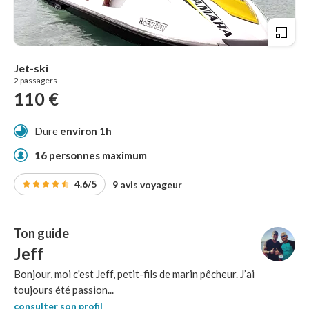
Jet-ski
2 passagers
110 €
Dure
environ 1h
16 personnes maximum
4.6/5
9 avis voyageur
Ton guide
Jeff
Bonjour, moi c'est Jeff, petit-fils de marin pêcheur. J’ai
toujours été passion...
consulter son profil