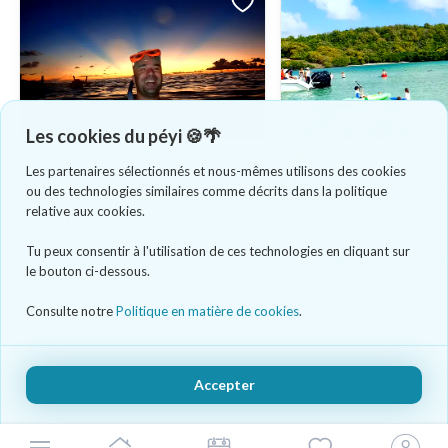
Les cookies du péyi 🍪🌴
4.9
(32)
PLONGÉE & SNORKELING
BAIGNOIRE DE
Les partenaires sélectionnés et nous-mêmes utilisons des cookies
Aventure aquatique
Demi-journée dans l
ou des technologies similaires comme décrits dans la politique
découvrez le snorkeling sous
blancs du François
relative aux cookies.
les étoiles
Demi journée
65 €/adulte - dure 2h
Tu peux consentir à l'utilisation de ces technologies en cliquant sur
59 €/adulte - dure 3h30
le bouton ci-dessous.
Anses d'Arlet, Martinique
Le François, Martinique
Consulte notre
Politique en matière de cookies
.
Accepter
Réserver maintenant