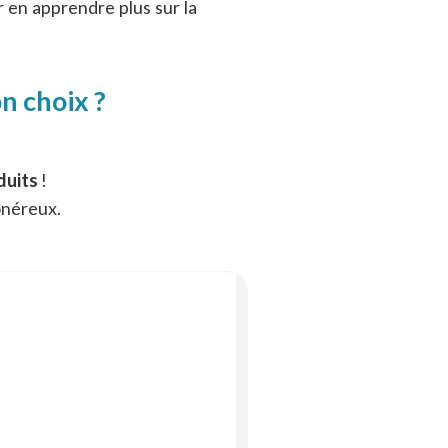
 en apprendre plus sur la
n choix ?
duits
!
onéreux.