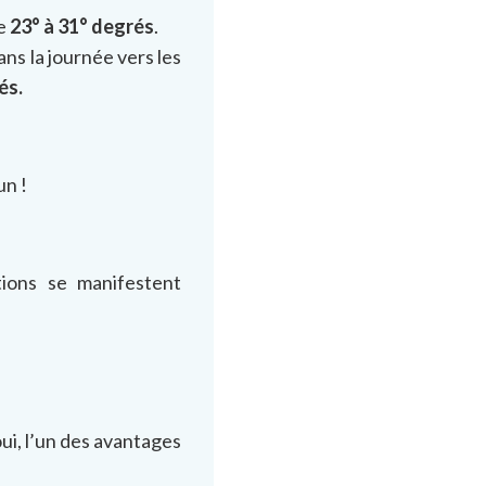
de
23° à 31°
degrés
.
s la journée vers les
és.
un !
ations se manifestent
oui, l’un des avantages