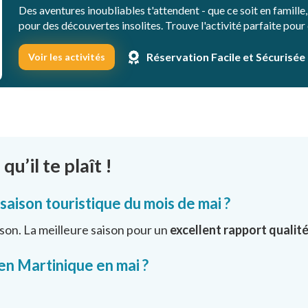
Des aventures inoubliables t'attendent - que ce soit en famille,
pour des découvertes insolites. Trouve l'activité parfaite po
Réservation Facile et Sécurisée
Voir les activités
qu’il te plaît !
 saison touristique du mois de mai ?
aison. La meilleure saison pour un
excellent rapport qualité
 en Martinique en mai ?