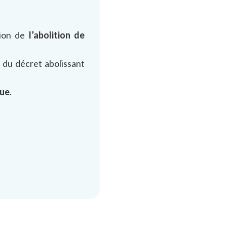
tion de
l’abolition de
 du décret abolissant
que
.