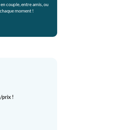
 en couple, entre amis, ou
ur chaque moment !
/prix !