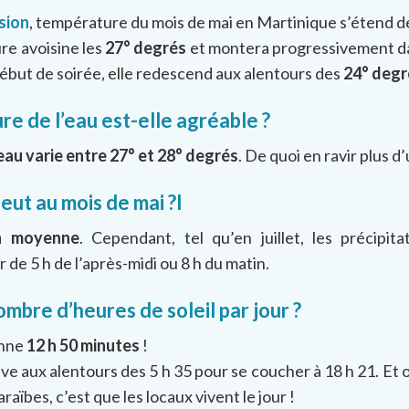
sion
, température du mois de mai en Martinique s’étend 
ure avoisine les
27° degrés
et montera progressivement dan
début de soirée, elle redescend aux alentours des
24° degr
e de l’eau est-elle agréable ?
eau varie entre 27° et 28° degrés
. De quoi en ravir plus d’
leut au mois de mai ?I
n moyenne
. Cependant, tel qu’en juillet, les précipit
de 5 h de l’après-midi ou 8 h du matin.
ombre d’heures de soleil par jour ?
enne
12 h 50 minutes
!
 lève aux alentours des 5 h 35 pour se coucher à 18 h 21. Et 
raïbes, c’est que les locaux vivent le jour !