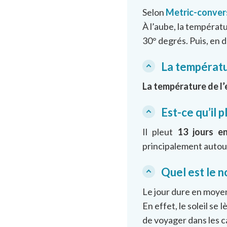
Selon
Metric-conver
À l’aube, la températ
30° degrés. Puis, en 
La températur
La température de l’
Est-ce qu’il p
Il pleut
13 jours e
principalement autour 
Quel est le n
Le jour dure en moy
En effet, le soleil se
de voyager dans les ca