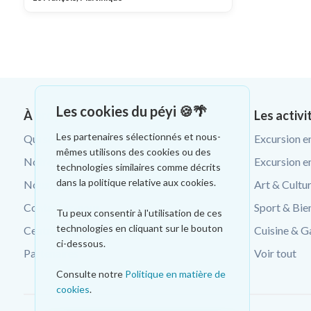
Les cookies du péyi 🍪🌴
À propos de Tourcrib
Les activi
Les partenaires sélectionnés et nous-
Qui sommes-nous ?
Excursion e
mêmes utilisons des cookies ou des
Notre blog voyage
Excursion e
technologies similaires comme décrits
dans la politique relative aux cookies.
Nous rejoindre
Art & Cultu
Contactez-nous
Sport & Bie
Tu peux consentir à l'utilisation de ces
technologies en cliquant sur le bouton
Centre d'aide
Cuisine & G
ci-dessous.
Partenaires
Voir tout
Consulte notre
Politique en matière de
cookies
.